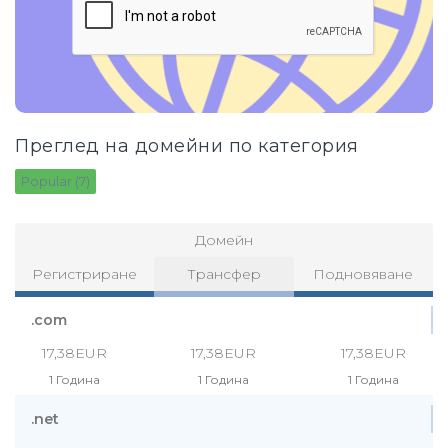
Преглед на домейни по категория
Popular (7)
Домейн
Регистриране
Трансфер
Подновяване
.com
17,38EUR
17,38EUR
17,38EUR
1 Година
1 Година
1 Година
.net